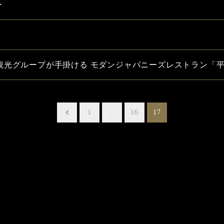
ー
観光グループが手掛ける モダンジャパニーズレストラン「
1
…
16
17