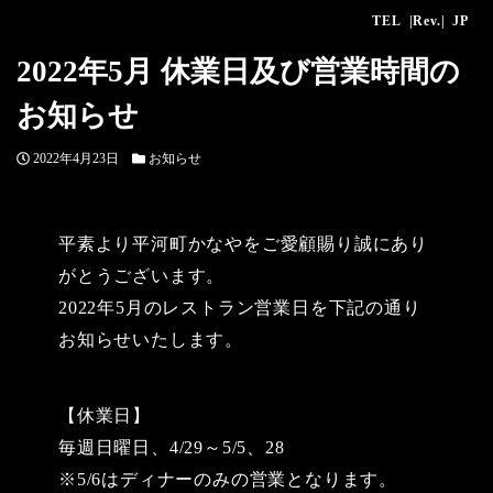
TEL
|Rev.|
JP
2022年5月 休業日及び営業時間の
お知らせ
投
カ
2022年4月23日
お知らせ
稿
テ
日
ゴ
リ
平素より平河町かなやをご愛顧賜り誠にあり
ー
がとうございます。
2022年5月のレストラン営業日を下記の通り
お知らせいたします。
【休業日】
毎週日曜日、4/29～5/5、28
※5/6はディナーのみの営業となります。