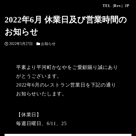
TEL
|Rev.|
JP
2022年6月 休業日及び営業時間の
お知らせ
投
カ
2022年5月27日
お知らせ
稿
テ
日
ゴ
リ
平素より平河町かなやをご愛顧賜り誠にあり
ー
がとうございます。
2022年6月のレストラン営業日を下記の通り
お知らせいたします。
【休業日】
毎週日曜日、6/11、25