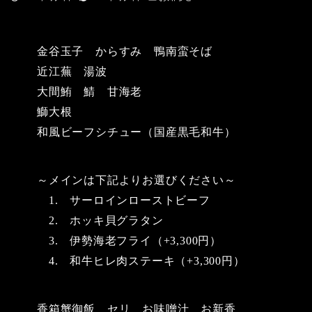
稿
新
テ
日
日
ゴ
リ
金谷玉子 からすみ 鴨南蛮そば
ー
近江蕪 湯波
大間鮪 鯖 甘海老
鰤大根
和風ビーフシチュー（国産黒毛和牛）
～メインは下記よりお選びください～
1. サーロインローストビーフ
2. ホッキ貝グラタン
3. 伊勢海老フライ（+3,300円）
4. 和牛ヒレ肉ステーキ（+3,300円）
香箱蟹御飯 セリ お味噌汁 お新香