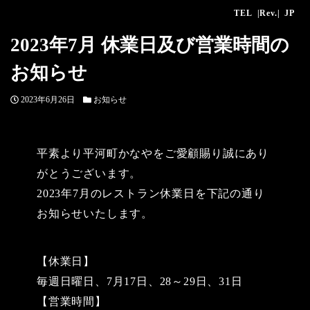
TEL
|Rev.|
JP
2023年7月 休業日及び営業時間の
お知らせ
投
カ
2023年6月26日
お知らせ
稿
テ
日
ゴ
リ
平素より平河町かなやをご愛顧賜り誠にあり
ー
がとうございます。
2023年7月のレストラン休業日を下記の通り
お知らせいたします。
【休業日】
毎週日曜日、7月17日、28～29日、31日
【営業時間】