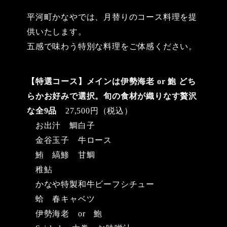
日
ゴ
リ
平河町かなやでは、月替りのコース料理を提
ー
供いたします。
五感で味わう特別な料理をご体感ください。
【特選コース】メインは伊勢海老 or 鮑 どち
らかお好みで選択。旬の食材が織りなす贅沢
な全9品
27,500円（税込）
お出汁 鯛白子
金谷玉子 牛ロース
鮪 縞鯵 甘鯛
稚鮎
かなや特製和牛ビーフシチュー
蛤 春キャベツ
伊勢海老 or 鮑