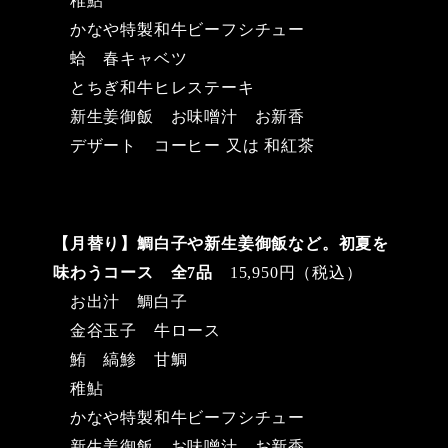
稚鮎
かなや特製和牛ビーフシチュー
蛤 春キャベツ
とちぎ和牛ヒレステーキ
新生姜御飯 お味噌汁 お新香
デザート コーヒー 又は 和紅茶
【月替り】鯛白子や新生姜御飯など。初夏を
味わうコース 全7品
15,950円（税込）
お出汁 鯛白子
金谷玉子 牛ロース
鮪 縞鯵 甘鯛
稚鮎
かなや特製和牛ビーフシチュー
新生姜御飯 お味噌汁 お新香