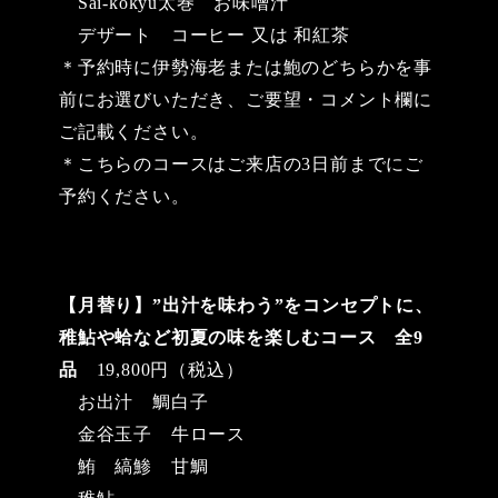
Sai-kokyu太巻 お味噌汁
デザート コーヒー 又は 和紅茶
＊予約時に伊勢海老または鮑のどちらかを事
前にお選びいただき、ご要望・コメント欄に
ご記載ください。
＊こちらのコースはご来店の3日前までにご
予約ください。
【月替り】”出汁を味わう”をコンセプトに、
稚鮎や蛤など初夏の味を楽しむコース 全9
品
19,800円（税込）
お出汁 鯛白子
金谷玉子 牛ロース
鮪 縞鯵 甘鯛