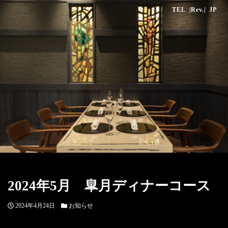
TEL
|Rev.|
JP
2024年5月 皐月ディナーコース
投
カ
2024年4月24日
お知らせ
稿
テ