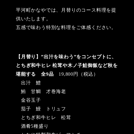
日
日
ゴ
リ
平河町かなやでは、月替りのコース料理を提
ー
供いたします。
五感で味わう特別な料理をご体感ください。
【月替り】”出汁を味わう”をコンセプトに、
とちぎ和牛ヒレ 松茸や木ノ子鮭御飯など秋を
堪能する 全9品
19,800円（税込）
出汁 鱧
鮪 甘鯛 才巻海老
金谷玉子
茄子 鰻 トリュフ
とちぎ和牛ヒレ 松茸
酒肴5種盛り