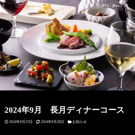
TEL
|Rev.|
JP
2024年9月 長月ディナーコース
投
更
カ
2024年8月25日
2024年8月28日
お知らせ
稿
新
テ