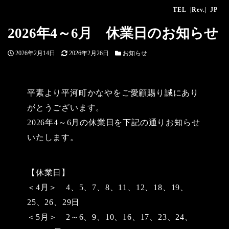
TEL
|Rev.|
JP
2026年4～6月 休業日のお知らせ
投
更
カ
2026年2月14日
2026年2月26日
お知らせ
稿
新
テ
日
日
ゴ
リ
平素より平河町かなやをご愛顧賜り誠にあり
ー
がとうございます。
2026年4～6月の休業日を下記の通りお知らせ
いたします。
【休業日】
＜4月＞ 4、5、7、8、11、12、18、19、
25、26、29日
＜5月＞ 2～6、9、10、16、17、23、24、