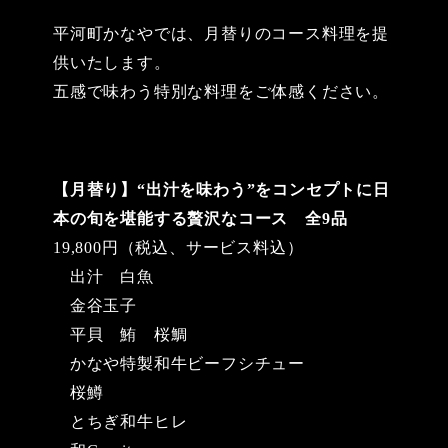
日
日
ゴ
リ
平河町かなやでは、月替りのコース料理を提
ー
供いたします。
五感で味わう特別な料理をご体感ください。
【月替り】“出汁を味わう”をコンセプトに日
本の旬を堪能する贅沢なコース 全9品
19,800円（税込、サービス料込）
出汁 白魚
金谷玉子
平貝 鮪 桜鯛
かなや特製和牛ビーフシチュー
桜鱒
とちぎ和牛ヒレ