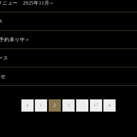
ュー 2025年11月～
ス
ご予約承り中＞
ース
らせ
1
2
3
…
17